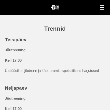
Skip
to
main
content
Trennid
Teisipäev
Jõutreening
Kell 17:00
Üldfüüsiline jõutrenn ja käesurumis-spetsiifilised harjutused
Neljapäev
Jõutreening
Kell
17:00