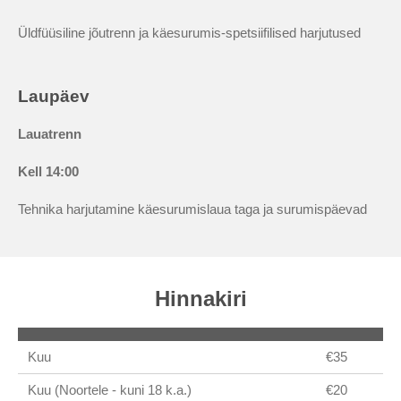
Üldfüüsiline jõutrenn ja käesurumis-spetsiifilised harjutused
Laupäev
Lauatrenn
Kell
14:00
Tehnika harjutamine käesurumislaua taga ja surumispäevad
Hinnakiri
Kuu
€35
Kuu (Noortele - kuni 18 k.a.)
€20