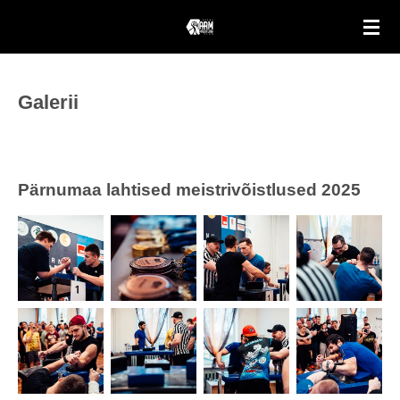
Skip
to
main
content
Galerii
Pärnumaa lahtised meistrivõistlused 2025